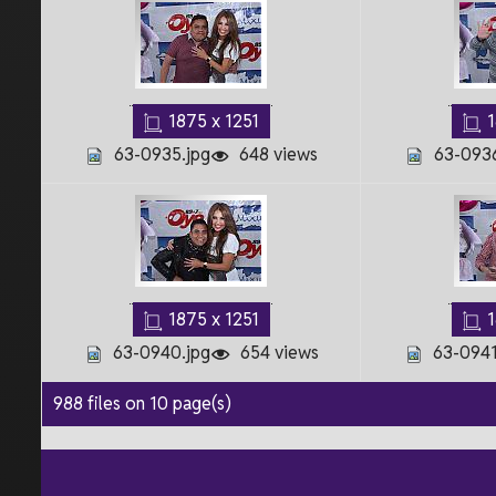
1875 x 1251
1
63-0935.jpg
648 views
63-0936
1875 x 1251
1
63-0940.jpg
654 views
63-0941
988 files on 10 page(s)